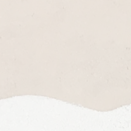
さ
ま
た